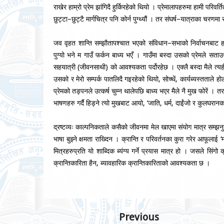
राखेर हाम्रो प्रेम झांगिदै हुर्किरहेको थियो । प्रेमालापहरुमा हामी पर
छुट्टा–छुट्टै मार्गचित्र पनि कोर्न पुग्थ्यौं । तर संघर्ष–यात्राका चर
जव वृहत शान्ति सम्झौतापश्चात भएको संविधान–सभाको निर्वाचनबाट हा
पुग्यो भने म गाउँ फर्कन बाध्य भएँ । गाउँमा बस्दा उसको प्रेमले सता
सहयात्री (जीवनसाथी) को आवश्यकता पर्दोरहेछ । एक्लै बस्दा मैले त्यह
उसको र मेरो सम्पर्क पातलिदै गइरहेको थियो, सोच्थें, कार्यब्यस्तता
प्रेमको तड्पनले उत्कर्ष चुम्न थालेपछि बाध्य भएर मैले नै मुख फोरें । 
भाषणहरु गर्दै हिड्ने त्यो मुखबाट आयो, ‘जाति, धर्म, दाईंजो र कुलघ
द्रष्टव्यः काल्पनिकताले कसैको जीवनमा मेल खाएमा संयोग मात्र सम्झ
भाषा बुझ्ने क्षमता राख्दिन । क्रान्ति र परिवर्तनका कुरा गरेर आफूलाई ‘
मित्रहरुप्रति यो शाब्दिक ब्यंग्य गर्ने प्रयास मात्र हो । जसले सिंगो क
क्रान्तिकारिता हैन, ब्यावहारिक क्रान्तिकारिताको आवश्यकता छ ।
Previous