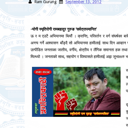
Ram Gurung
September 13, 2012
-योगी स्मृतिरोगी रामबहादुर गुरुङ ‘सर्वत्रापमानित’
ऊ र म एउटै अभियानमा थियौं । क्रान्ति, परिवर्तन र वर्ग संघर्षका
अन्त्य गर्ने आश्वासन बाँड्दै सो अभियानमा हामीलाई साथ दिन आव्हान पन
उत्पीडित जनताका जातीय, वर्गीय, क्षेत्रीय र लैंगिक समानता हक तथा 
मिल्थ्यो । जनताको साथ, सहयोग र विश्वासले हामीलाई अझ जुभाmरु भ
स
क
ल
प
द
क
ज
स