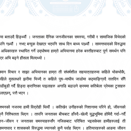
 बारेमा बताउदै हिड्थ्यौं । जनताका दैनिक जनजीवनका समस्या, गरीबी र सामाजिक विभेदको
ि गथ्र्यौं । नभए बन्दुक देखाएर भएपनि साथ दिन बाध्य पाथ्र्यौं । सामन्तवादको विरुद्धमा
अधिकारहरु स्थापित गर्ने उद्घोषमा हाम्रो अभियानमा हरेक बस्तीहरुबाट पूर्ण समर्थन पनि
एर अभि बढ्ने हौसला मिल्दथ्यो ।
मान विचार र साझा अभियानका हाम्रा ती संघर्षशील सहयात्राहरुमा कहिले भोकभोकै,
हिले मुसलधारे झरीमा भिज्दै त कहिले पुष–माघीय जाडोमा कठ्याङ्ग्रिदै रातदिन सँगै
डीबुडी गर्दै हिड्दा क्रान्तिका पाइलाहरु अगाडि बढाउने क्रममा कतिबेला प्रेमका टुसाहरु
लाएछन्, पत्तै भएन ।
्श्मनको नजरमा हामी विद्रोही थियौं । कतिखेर उनीहरुको निशानामा परिने हो, जीवनको
ुनै निश्चितता थिएन । तापनि जनताका बीचबाट हाँस्दै–खेल्दै युद्धभूमिमा होमिदै गर्दा–गर्दै
न–जीवन र जनताका समस्याहरुसँग नजिकबाट परिचित भइसकेका हामीहरुलाई ती
ामन्तवाद र शासकको विरुद्धमा ज्यानको कुनै पर्वाह थिएन । हतियारहरुको आडमा जीवन