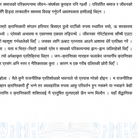
िवर्तित समाजको परिकल्पनामा जीवन–संघर्षका कुराहरु पनि गथ्र्यौं । परिवर्तित समाज र जीवनको
णमा सँगै हिड्दा तत्कालीन समयमा विवाह गर्नुपर्ने आवश्यकता हामीलाई थिएन ।
म्रो क्रान्तिकारी संगठन हतियार बिसाएर ठूलो पार्टीको रुपमा स्थापित भयो, ऊ सरकारमा
उथ्यो । प्रेमको अभावमा म एकान्तमा एकदम तड्पिन्थें । जीवनका गोरेटोहरुमा साँच्चै एउटा
ी महशुश गर्नथालेको थिएँ । जसका लागि ऊबाट प्रस्ताव आउने आशामा धेरै प्रतिक्षा गरें ।
ले होला । यता म भित्र–भित्रै उसको प्रेम र साथको परिकल्पनामा झन–झन जलिरहेको थिएँ ।
तर त्यो अपेक्षाकृत प्रतिक्रिया थिएन । जन–क्रान्तिका नाराहरु फलाकेर जनवर्गीय क्रान्तिका
रानका प्रसंग अनि स्तर र नैतिकताका कुरा । कारण म एक गरीब दलितकी छोरी थिएँ ।
नुहोला । मैले कुनै राजनीतिक प्रतिशोधको भावनाले यो प्रयास गरेको होइन । म राजनीतिक
महान क्रान्तिकारी हुँ’ भन्ने तर ब्यावहारिक रुपमा आफू परिवर्तन हुन नसक्ने या नचाहने केही
्रान्ति र क्रान्तिकारी शक्तिलाई नै प्रदुषित तुल्याएको छैन भन्न मिल्दैन । यहाँ सैद्धान्तिक